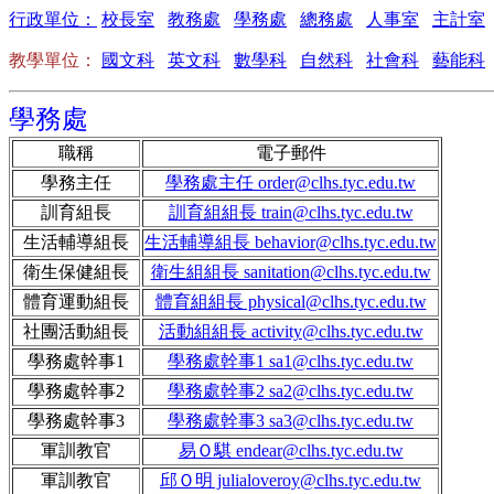
行政單位：
校長室
教務處
學務處
總務處
人事室
主計室
教學單位：
國文科
英文科
數學科
自然科
社會科
藝能科
學務處
職稱
電子郵件
學務主任
學務處主任 order@clhs.tyc.edu.tw
訓育組長
訓育組組長 train@clhs.tyc.edu.tw
生活輔導組長
生活輔導組長 behavior@clhs.tyc.edu.tw
衛生保健組長
衛生組組長 sanitation@clhs.tyc.edu.tw
體育運動組長
體育組組長 physical@clhs.tyc.edu.tw
社團活動組長
活動組組長 activity@clhs.tyc.edu.tw
學務處幹事1
學務處幹事1 sa1@clhs.tyc.edu.tw
學務處幹事2
學務處幹事2 sa2@clhs.tyc.edu.tw
學務處幹事3
學務處幹事3 sa3@clhs.tyc.edu.tw
軍訓教官
易Ｏ騏 endear@clhs.tyc.edu.tw
軍訓教官
邱Ｏ明 julialoveroy@clhs.tyc.edu.tw